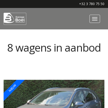
+32 3 780 75 50
HOME
8
wagens in aanbod
SERVICE
WAGENS
AUTOACCESSOIRES
OVER ONS
BLOG
NIEUW
CONTACT