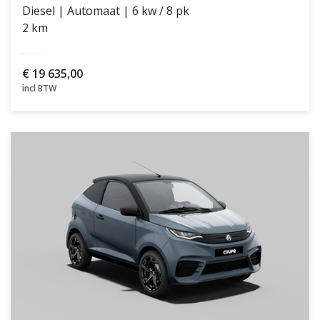
Diesel
Automaat
6 kw / 8 pk
2 km
€
19 635,00
incl BTW